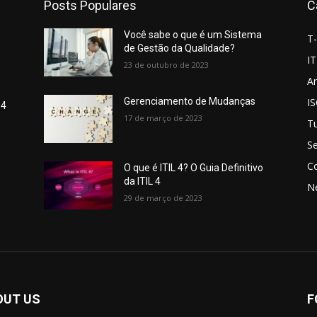
Posts Populares
C
Você sabe o que é um Sistema
T
de Gestão da Qualidade?
IT
23 de outubro de 2023
Ar
I
Gerenciamento de Mudanças
 4
17 de março de 2023
Tu
S
C
O que é ITIL 4? O Guia Definitivo
da ITIL 4
N
29 de março de 2023
OUT US
F